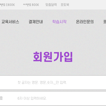
맞춤달력
포토북
교육서비스
결제안내
학습시작
온라인문의
회원가입
첫 글자는 영문. 영문,숫자,_만 입력.
5자 이상 입력하세요.
호
6자 이상 입력하세요.