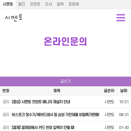
시멘토
월간
프린트
도서
달력
포토북
온라인문의
글쓰기
번호
제목
글쓴이
날짜
공지
(중요) 시멘토 프린트 매니저 재설치 안내
시멘토
10-21
공지
비스포크 정수기/에어드레서 등 삼성 가전제품 비밀특가판매!
시멘토
08-31
공지
[결제] 결제창에서 카드 번호 입력이 안될 때
시멘토
01-30