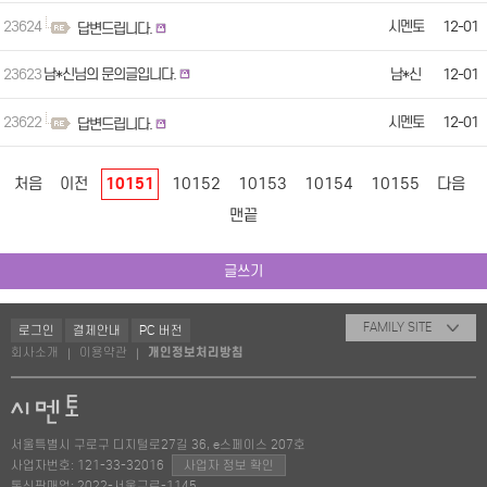
23624
시멘토
12-01
답변드립니다.
23623
남*신님의 문의글입니다.
남*신
12-01
23622
시멘토
12-01
답변드립니다.
처음
이전
10151
10152
10153
10154
10155
다음
맨끝
글쓰기
FAMILY SITE
로그인
결제안내
PC 버전
회사소개
이용약관
개인정보처리방침
|
|
서울특별시 구로구 디지털로27길 36, e스페이스 207호
사업자번호: 121-33-32016
사업자 정보 확인
통신판매업: 2022-서울구로-1145