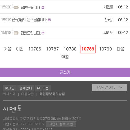
15920
시멘토
06-12
답변드립니다.
15919
진*강님의 문의글입니다.
진*강
06-12
15918
시멘토
06-12
답변드립니다.
처음
이전
10786
10787
10788
10789
10790
다음
맨끝
글쓰기
FAMILY SITE
로그인
결제안내
PC 버전
회사소개
이용약관
개인정보처리방침
|
|
서울특별시 구로구 디지털로27길 36, e스페이스 207호
사업자번호: 121-33-32016
사업자 정보 확인
통신판매업: 2022-서울구로-1145