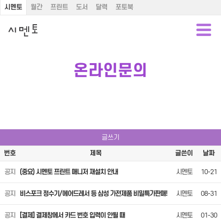
시멘토
월간
프린트
도서
달력
포토북
온라인문의
글쓰기
번호
제목
글쓴이
날짜
공지
(중요) 시멘토 프린트 매니저 재설치 안내
시멘토
10-21
공지
비스포크 정수기/에어드레서 등 삼성 가전제품 비밀특가판매!
시멘토
08-31
공지
[결제] 결제창에서 카드 번호 입력이 안될 때
시멘토
01-30