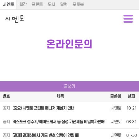
시멘토
월간
프린트
도서
달력
포토북
온라인문의
글쓰기
번호
제목
글쓴이
날짜
공지
(중요) 시멘토 프린트 매니저 재설치 안내
시멘토
10-21
공지
비스포크 정수기/에어드레서 등 삼성 가전제품 비밀특가판매!
시멘토
08-31
공지
[결제] 결제창에서 카드 번호 입력이 안될 때
시멘토
01-30