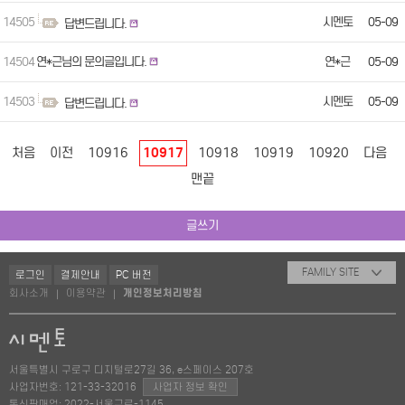
14505
시멘토
05-09
답변드립니다.
14504
연*근님의 문의글입니다.
연*근
05-09
14503
시멘토
05-09
답변드립니다.
처음
이전
10916
10917
10918
10919
10920
다음
맨끝
글쓰기
FAMILY SITE
로그인
결제안내
PC 버전
회사소개
이용약관
개인정보처리방침
|
|
서울특별시 구로구 디지털로27길 36, e스페이스 207호
사업자번호: 121-33-32016
사업자 정보 확인
통신판매업: 2022-서울구로-1145