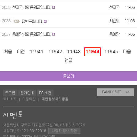
2039
선지국님의 문의글입니다.
선지국
11-06
2038
시멘토
11-06
답변드립니다.
2037
욱이맘님의 문의글입니다.
욱이맘
11-06
처음
이전
11941
11942
11943
11944
11945
다음
맨끝
글쓰기
FAMILY SITE
로그인
결제안내
PC 버전
회사소개
이용약관
개인정보처리방침
|
|
서울특별시 구로구 디지털로27길 36, e스페이스 207호
사업자번호: 121-33-32016
사업자 정보 확인
통신판매업: 2022-서울구로-1145