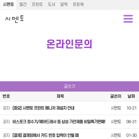
시멘토
월간
프린트
도서
달력
포토북
온라인문의
글쓰기
번호
제목
글쓴이
날짜
공지
(중요) 시멘토 프린트 매니저 재설치 안내
시멘토
10-21
공지
비스포크 정수기/에어드레서 등 삼성 가전제품 비밀특가판매!
시멘토
08-31
공지
[결제] 결제창에서 카드 번호 입력이 안될 때
시멘토
01-30