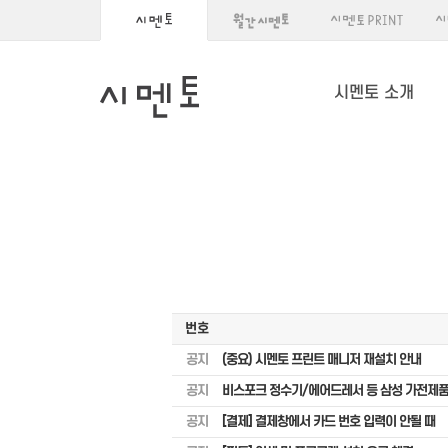
시멘토 소개
번호
공지
(중요) 시멘토 프린트 매니저 재설치 안내
공지
비스포크 정수기/에어드레서 등 삼성 가전제품
공지
[결제] 결제창에서 카드 번호 입력이 안될 때