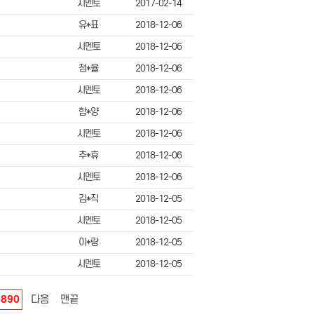
시멘토
2017-02-14
유*표
2018-12-06
시멘토
2018-12-06
정*율
2018-12-06
시멘토
2018-12-06
함*양
2018-12-06
시멘토
2018-12-06
추*휴
2018-12-06
시멘토
2018-12-06
김*직
2018-12-05
시멘토
2018-12-05
이*랑
2018-12-05
시멘토
2018-12-05
8890
다음
맨끝