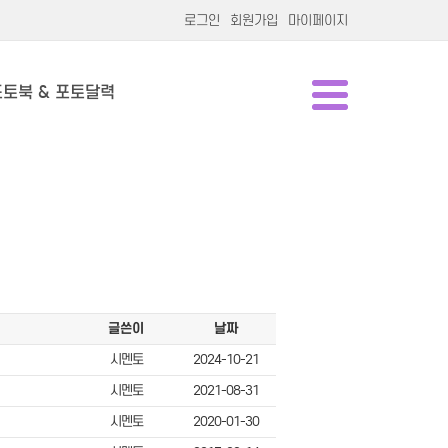
로그인
회원가입
마이페이지
포토북 & 포토달력
글쓴이
날짜
시멘토
2024-10-21
시멘토
2021-08-31
시멘토
2020-01-30