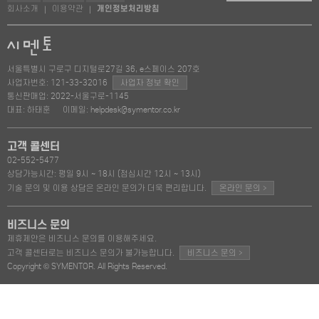
회사소개
이용약관
개인정보처리방침
|
|
서울특별시 구로구 디지털로27길 36, e스페이스 207호
사업자번호: 121-33-32016
사업자 정보 확인
통신판매업: 2022-서울구로-1145
대표: 하태훈
이메일: helpdesk@symentor.co.kr
고객 콜센터
02-552-5477
상담가능시간: 평일 9시 ~ 18시 (점심시간 12시 ~ 13시)
>
기술 문의 및 이용 상담은 온라인 문의가 더욱 편리합니다.
온라인 문의
비즈니스 문의
제휴제안은 비즈니스 문의를 이용해주세요.
>
고객 콜센터로는 비즈니스 문의가 불가능합니다.
비즈니스 문의
Copyright © SYMENTOR. All Rights Reserved.