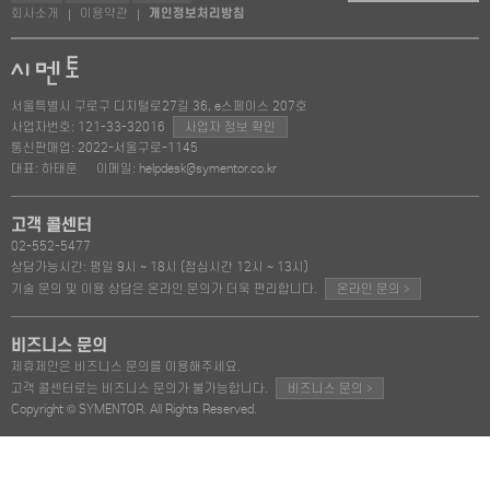
회사소개
이용약관
개인정보처리방침
|
|
서울특별시 구로구 디지털로27길 36, e스페이스 207호
사업자번호: 121-33-32016
사업자 정보 확인
통신판매업: 2022-서울구로-1145
대표: 하태훈
이메일: helpdesk@symentor.co.kr
고객 콜센터
02-552-5477
상담가능시간: 평일 9시 ~ 18시 (점심시간 12시 ~ 13시)
>
기술 문의 및 이용 상담은 온라인 문의가 더욱 편리합니다.
온라인 문의
비즈니스 문의
제휴제안은 비즈니스 문의를 이용해주세요.
>
고객 콜센터로는 비즈니스 문의가 불가능합니다.
비즈니스 문의
Copyright © SYMENTOR. All Rights Reserved.