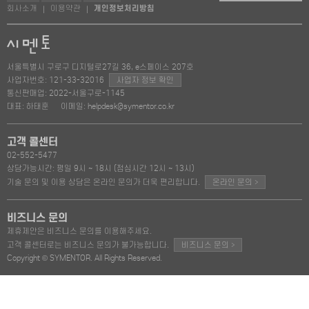
회사소개
이용약관
개인정보처리방침
|
|
서울특별시 구로구 디지털로27길 36, e스페이스 207호
사업자번호: 121-33-32016
사업자 정보 확인
통신판매업: 2022-서울구로-1145
대표: 하태훈
이메일: helpdesk@symentor.co.kr
고객 콜센터
02-552-5477
상담가능시간: 평일 9시 ~ 18시 (점심시간 12시 ~ 13시)
>
기술 문의 및 이용 상담은 온라인 문의가 더욱 편리합니다.
온라인 문의
비즈니스 문의
제휴제안은 비즈니스 문의를 이용해주세요.
>
고객 콜센터로는 비즈니스 문의가 불가능합니다.
비즈니스 문의
Copyright © SYMENTOR. All Rights Reserved.