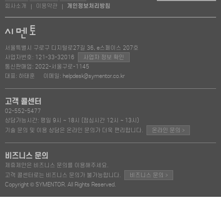
회사소개
이용약관
개인정보처리방침
|
|
서울특별시 구로구 디지털로27길 36, e스페이스 207호
사업자번호: 121-33-32016
사업자 정보 확인
통신판매업: 2022-서울구로-1145
대표: 하태훈
이메일: helpdesk@symentor.co.kr
고객 콜센터
02-552-5477
상담가능시간: 평일 9시 ~ 18시 (점심시간 12시 ~ 13시)
>
기술 문의 및 이용 상담은 온라인 문의가 더욱 편리합니다.
온라인 문의
비즈니스 문의
제휴제안은 비즈니스 문의를 이용해주세요.
>
고객 콜센터로는 비즈니스 문의가 불가능합니다.
비즈니스 문의
Copyright © SYMENTOR. All Rights Reserved.