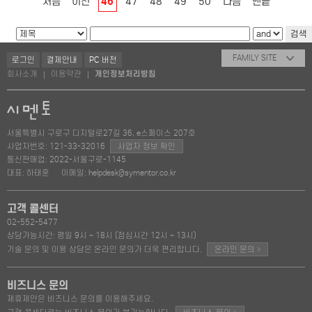
처음
이전
46
47
48
49
50
다음
맨끝
FAMILY SITE
로그인
결제안내
PC 버전
회사소개
이용약관
개인정보처리방침
|
|
서울특별시 구로구 디지털로27길 36, e스페이스 207호
사업자번호: 121-33-32016
사업자 정보 확인
통신판매업: 2022-서울구로-1145
대표: 하태훈
이메일: helpdesk@symentor.co.kr
고객 콜센터
02-552-5477
상담가능시간: 평일 9시 ~ 18시 (점심시간 12시 ~ 13시)
>
기술 문의 및 이용 상담은 온라인 문의가 더욱 편리합니다.
온라인 문의
비즈니스 문의
제휴제안은 비즈니스 문의를 이용해주세요.