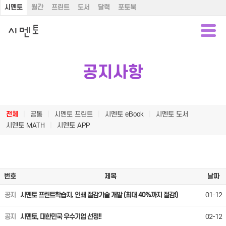
시멘토
월간
프린트
도서
달력
포토북
공지사항
전체
|
공통
|
시멘토 프린트
|
시멘토 eBook
|
시멘토 도서
시멘토 MATH
|
시멘토 APP
번호
제목
날짜
공지
시멘토 프린트학습지, 인쇄 절감기술 개발 (최대 40%까지 절감!)
01-12
공지
시멘토, 대한민국 우수기업 선정!!
02-12