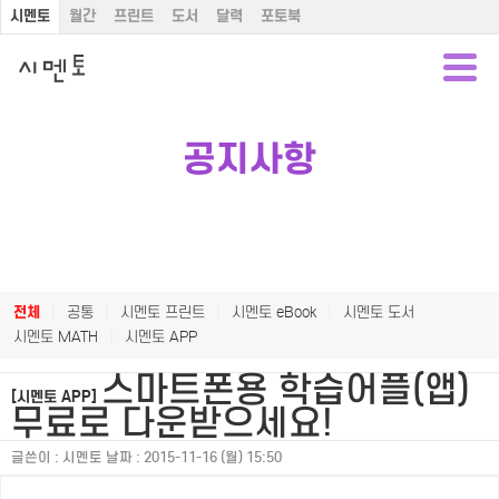
시멘토
월간
프린트
도서
달력
포토북
공지사항
전체
|
공통
|
시멘토 프린트
|
시멘토 eBook
|
시멘토 도서
시멘토 MATH
|
시멘토 APP
스마트폰용 학습어플(앱)
[시멘토 APP]
무료로 다운받으세요!
글쓴이 :
시멘토
날짜 :
2015-11-16 (월) 15:50