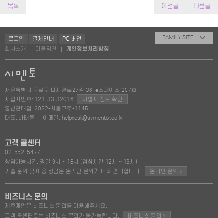
목록
이전글
다음글
FAMILY SITE
로그인
결제안내
PC 버전
회사소개
이용약관
개인정보처리방침
|
|
서울특별시 구로구 디지털로27길 36, e스페이스 207호
사업자번호: 121-33-32016
사업자 정보 확인
통신판매업: 2022-서울구로-1145
대표: 하태훈
이메일: helpdesk@symentor.co.kr
고객 콜센터
02-552-5477
상담가능시간: 평일 9시 ~ 18시 (점심시간 12시 ~ 13시)
>
기술 문의 및 이용 상담은 온라인 문의가 더욱 편리합니다.
온라인 문의
비즈니스 문의
제휴제안은 비즈니스 문의를 이용해주세요.
>
고객 콜센터로는 비즈니스 문의가 불가능합니다.
비즈니스 문의