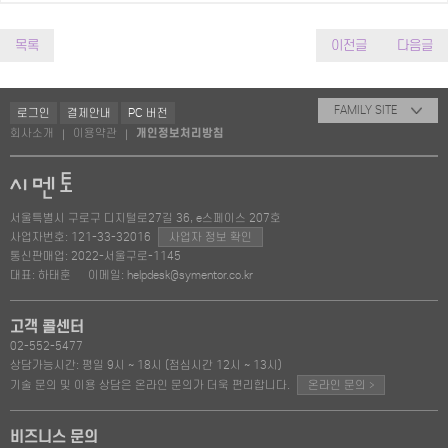
목록
이전글
다음글
FAMILY SITE
로그인
결제안내
PC 버전
회사소개
이용약관
개인정보처리방침
|
|
서울특별시 구로구 디지털로27길 36, e스페이스 207호
사업자번호: 121-33-32016
사업자 정보 확인
통신판매업: 2022-서울구로-1145
대표: 하태훈
이메일: helpdesk@symentor.co.kr
고객 콜센터
02-552-5477
상담가능시간: 평일 9시 ~ 18시 (점심시간 12시 ~ 13시)
>
기술 문의 및 이용 상담은 온라인 문의가 더욱 편리합니다.
온라인 문의
비즈니스 문의