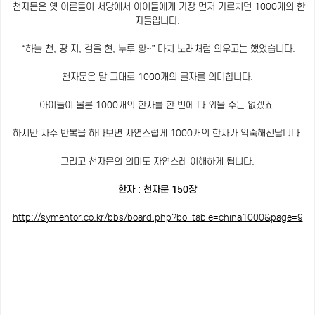
천자문은 옛 어른들이 서당에서 아이들에게 가장 먼저 가르치던 1000개의 한
자들입니다.
“하늘 천, 땅 지, 검을 현, 누루 황~” 마치 노래처럼 외우고는 했었습니다.
천자문은 말 그대로 1000개의 글자를 의미합니다.
아이들이 물론 1000개의 한자를 한 번에 다 외울 수는 없겠죠.
하지만 자주 반복을 하다보면 자연스럽게 1000개의 한자가 익숙해진답니다.
그리고 천자문의 의미도 자연스레 이해하게 됩니다.
한자 : 천자문 150장
http://symentor.co.kr/bbs/board.php?bo_table=china1000&page=9