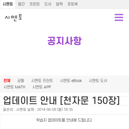
시멘토
월간
프린트
도서
달력
포토북
공지사항
전체
|
공통
|
시멘토 프린트
|
시멘토 eBook
|
시멘토 도서
시멘토 MATH
|
시멘토 APP
업데이트 안내 [천자문 150장]
글쓴이 :
시멘토
날짜 :
2014-06-09 (월) 18:35
학습지 업데이트를 안내해 드립니다.