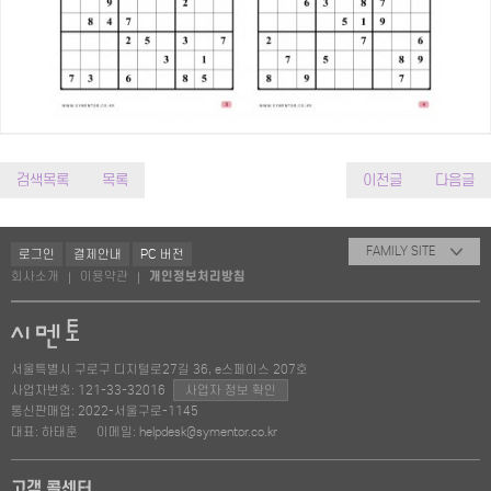
검색목록
목록
이전글
다음글
FAMILY SITE
로그인
결제안내
PC 버전
회사소개
이용약관
개인정보처리방침
|
|
서울특별시 구로구 디지털로27길 36, e스페이스 207호
사업자번호: 121-33-32016
사업자 정보 확인
통신판매업: 2022-서울구로-1145
대표: 하태훈
이메일: helpdesk@symentor.co.kr
고객 콜센터