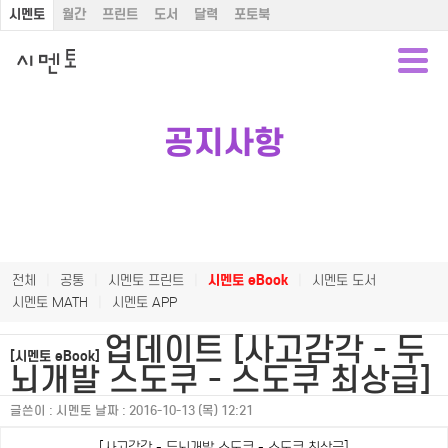
시멘토
월간
프린트
도서
달력
포토북
공지사항
전체
|
공통
|
시멘토 프린트
|
시멘토 eBook
|
시멘토 도서
시멘토 MATH
|
시멘토 APP
업데이트 [사고감각 - 두
[시멘토 eBook]
뇌개발 스도쿠 - 스도쿠 최상급]
글쓴이 :
시멘토
날짜 :
2016-10-13 (목) 12:21
[사고감각 - 두뇌개발 스도쿠 - 스도쿠 최상급]