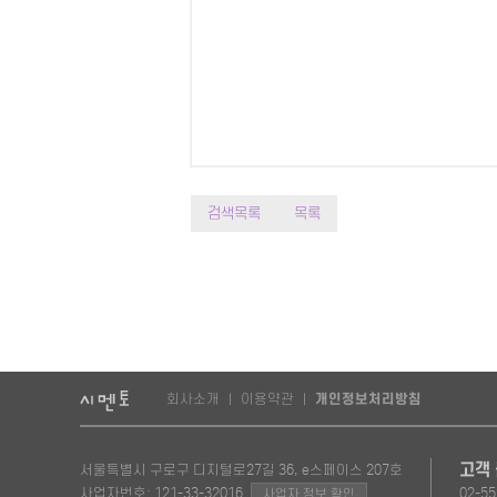
검색목록
목록
회사소개
이용약관
개인정보처리방침
|
|
고객
서울특별시 구로구 디지털로27길 36, e스페이스 207호
사업자번호: 121-33-32016
02-55
사업자 정보 확인