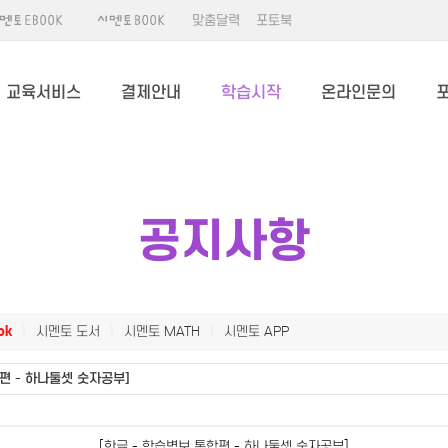
맞춤달력
포토북
교육서비스
결제안내
학습시작
온라인문의
공지사항
ok
|
시멘토 도서
|
시멘토 MATH
|
시멘토 APP
편 - 하나둘셋 숫자공부]
[한글 - 학습벽보 통합편 - 하나둘셋 숫자공부]