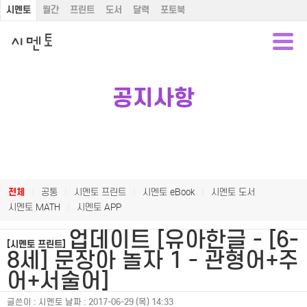
시멘토
월간
프린트
도서
달력
포토북
공지사항
전체
|
공통
|
시멘토 프린트
|
시멘토 eBook
|
시멘토 도서
시멘토 MATH
|
시멘토 APP
업데이트 [유아한글 - [6-
[시멘토 프린트]
8세] 문장아 놀자 1 - 관형어+주
어+서술어]
글쓴이 :
시멘토
날짜 :
2017-06-29 (목) 14:33