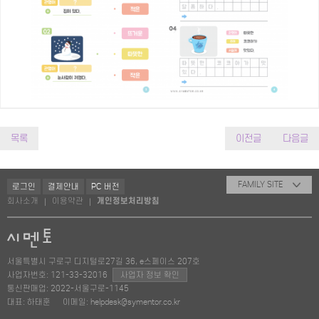
목록
이전글
다음글
FAMILY SITE
로그인
결제안내
PC 버전
회사소개
이용약관
개인정보처리방침
|
|
서울특별시 구로구 디지털로27길 36, e스페이스 207호
사업자번호: 121-33-32016
사업자 정보 확인
통신판매업: 2022-서울구로-1145
대표: 하태훈
이메일: helpdesk@symentor.co.kr