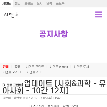
시멘토
월간
프린트
도서
달력
포토북
공지사항
전체
|
공통
|
시멘토 프린트
|
시멘토 eBook
|
시멘토 도서
시멘토 MATH
|
시멘토 APP
업데이트 [사회&과학 - 유
[시멘토 프린트]
아사회 - 10간 12지]
글쓴이 :
시멘토
날짜 :
2017-07-05 (수) 11:42
[사회&과학 - 유아사회 - 10간 12지]