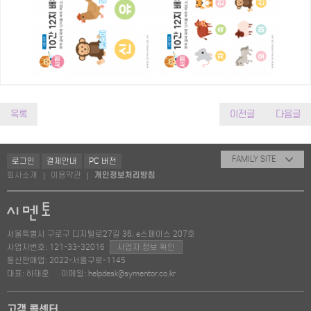
목록
이전글
다음글
FAMILY SITE
로그인
결제안내
PC 버전
회사소개
이용약관
개인정보처리방침
|
|
서울특별시 구로구 디지털로27길 36, e스페이스 207호
사업자번호: 121-33-32016
사업자 정보 확인
통신판매업: 2022-서울구로-1145
대표: 하태훈
이메일: helpdesk@symentor.co.kr
고객 콜센터