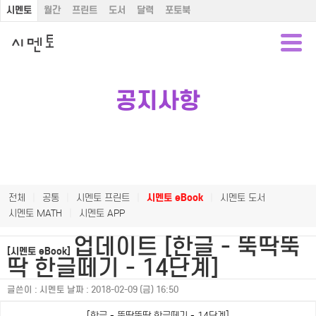
시멘토
월간
프린트
도서
달력
포토북
공지사항
전체
|
공통
|
시멘토 프린트
|
시멘토 eBook
|
시멘토 도서
시멘토 MATH
|
시멘토 APP
업데이트 [한글 - 뚝딱뚝
[시멘토 eBook]
딱 한글떼기 - 14단계]
글쓴이 :
시멘토
날짜 :
2018-02-09 (금) 16:50
[한글 - 뚝딱뚝딱 한글떼기 - 14단계]