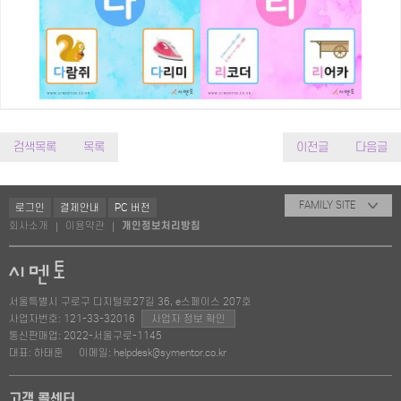
검색목록
목록
이전글
다음글
FAMILY SITE
로그인
결제안내
PC 버전
회사소개
이용약관
개인정보처리방침
|
|
서울특별시 구로구 디지털로27길 36, e스페이스 207호
사업자번호: 121-33-32016
사업자 정보 확인
통신판매업: 2022-서울구로-1145
대표: 하태훈
이메일: helpdesk@symentor.co.kr
고객 콜센터