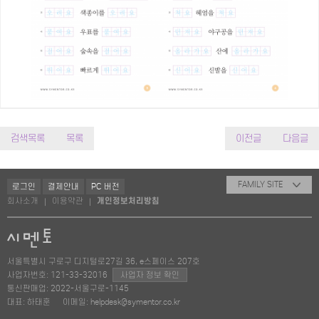
검색목록
목록
이전글
다음글
FAMILY SITE
로그인
결제안내
PC 버전
회사소개
이용약관
개인정보처리방침
|
|
서울특별시 구로구 디지털로27길 36, e스페이스 207호
사업자번호: 121-33-32016
사업자 정보 확인
통신판매업: 2022-서울구로-1145
대표: 하태훈
이메일: helpdesk@symentor.co.kr