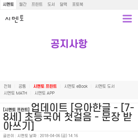
시멘토
월간
프린트
도서
달력
포토북
공지사항
전체
|
공통
|
시멘토 프린트
|
시멘토 eBook
|
시멘토 도서
시멘토 MATH
|
시멘토 APP
업데이트 [유아한글 - [7-
[시멘토 프린트]
8세] 초등국어 첫걸음 - 문장 받
아쓰기]
글쓴이 :
시멘토
날짜 :
2018-04-06 (금) 14:16