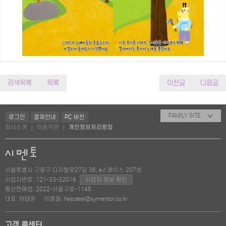
검색목록
목록
이전글
다음글
FAMILY SITE
로그인
결제안내
PC 버전
회사소개
이용약관
개인정보처리방침
|
|
서울특별시 구로구 디지털로27길 36, e스페이스 207호
사업자번호: 121-33-32016
사업자 정보 확인
통신판매업: 2022-서울구로-1145
대표: 하태훈
이메일: helpdesk@symentor.co.kr
고객 콜센터