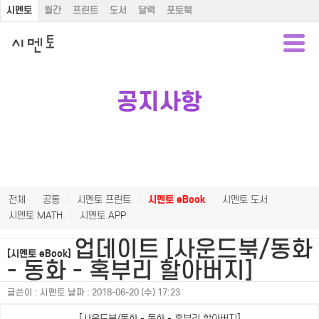
시멘토
월간
프린트
도서
달력
포토북
공지사항
전체
|
공통
|
시멘토 프린트
|
시멘토 eBook
|
시멘토 도서
시멘토 MATH
|
시멘토 APP
업데이트 [사운드북/동화
[시멘토 eBook]
- 동화 - 혹부리 할아버지]
글쓴이 :
시멘토
날짜 :
2018-06-20 (수) 17:23
[사운드북/동화 - 동화 - 혹부리 할아버지]