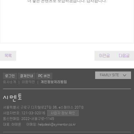
더 좋은 콘텐츠로 보답하겠습니다. 감사합니다.
목록
이전글
다음글
FAMILY SITE
로그인
결제안내
PC 버전
회사소개
이용약관
개인정보처리방침
|
|
서울특별시 구로구 디지털로27길 36, e스페이스 207호
사업자번호: 121-33-32016
사업자 정보 확인
통신판매업: 2022-서울구로-1145
대표: 하태훈
이메일: helpdesk@symentor.co.kr