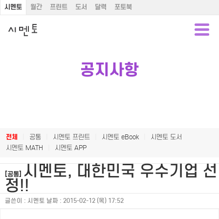
시멘토
월간
프린트
도서
달력
포토북
공지사항
전체
|
공통
|
시멘토 프린트
|
시멘토 eBook
|
시멘토 도서
시멘토 MATH
|
시멘토 APP
시멘토, 대한민국 우수기업 선
[공통]
정!!
글쓴이 :
시멘토
날짜 :
2015-02-12 (목) 17:52