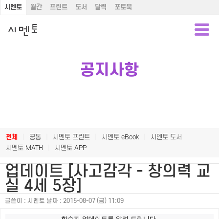
시멘토
월간
프린트
도서
달력
포토북
공지사항
전체
|
공통
|
시멘토 프린트
|
시멘토 eBook
|
시멘토 도서
시멘토 MATH
|
시멘토 APP
업데이트 [사고감각 - 창의력 교
실 4세 5장]
글쓴이 :
시멘토
날짜 :
2015-08-07 (금) 11:09
학습지 업데이트를 알려 드립니다.