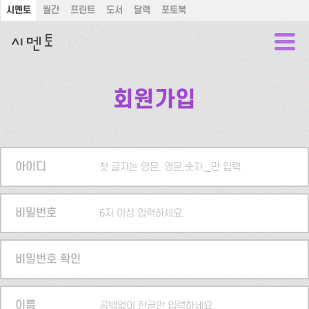
시멘토
월간
프린트
도서
달력
포토북
회원가입
아이디
첫 글자는 영문. 영문,숫자,_만 입력.
비밀번호
6자 이상 입력하세요.
비밀번호 확인
이름
공백없이 한글만 입력하세요.