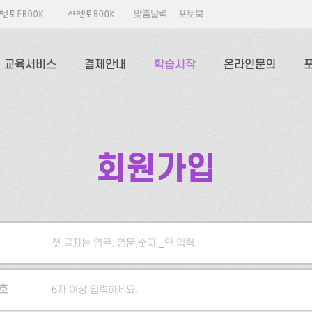
맞춤달력
포토북
교육서비스
결제안내
학습시작
온라인문의
회원가입
첫 글자는 영문. 영문,숫자,_만 입력.
5자 이상 입력하세요.
호
6자 이상 입력하세요.