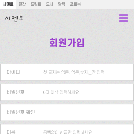
시멘토
월간
프린트
도서
달력
포토북
회원가입
아이디
첫 글자는 영문. 영문,숫자,_만 입력.
비밀번호
6자 이상 입력하세요.
비밀번호 확인
이름
공백없이 한글만 입력하세요.