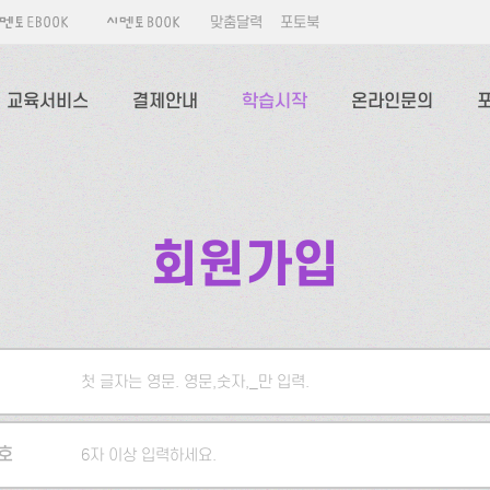
맞춤달력
포토북
교육서비스
결제안내
학습시작
온라인문의
회원가입
첫 글자는 영문. 영문,숫자,_만 입력.
5자 이상 입력하세요.
호
6자 이상 입력하세요.