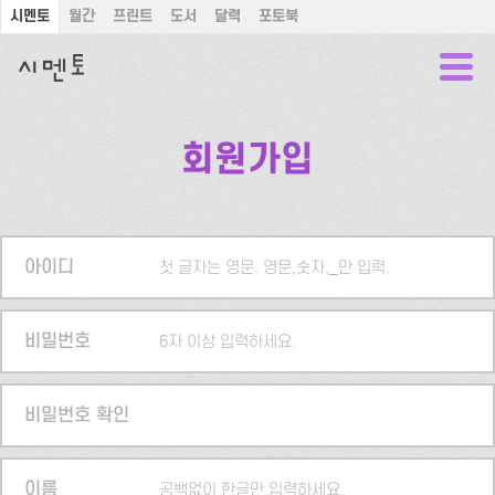
시멘토
월간
프린트
도서
달력
포토북
회원가입
아이디
첫 글자는 영문. 영문,숫자,_만 입력.
비밀번호
6자 이상 입력하세요.
비밀번호 확인
이름
공백없이 한글만 입력하세요.