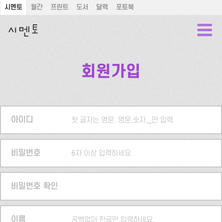
시멘토
월간
프린트
도서
달력
포토북
회원가입
아이디
첫 글자는 영문. 영문,숫자,_만 입력.
비밀번호
6자 이상 입력하세요.
비밀번호 확인
이름
공백없이 한글만 입력하세요.