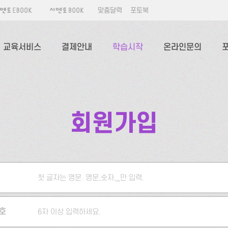
맞춤달력
포토북
교육서비스
결제안내
학습시작
온라인문의
회원가입
첫 글자는 영문. 영문,숫자,_만 입력.
5자 이상 입력하세요.
호
6자 이상 입력하세요.