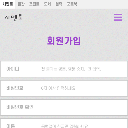
시멘토
월간
프린트
도서
달력
포토북
회원가입
아이디
첫 글자는 영문. 영문,숫자,_만 입력.
비밀번호
6자 이상 입력하세요.
비밀번호 확인
이름
공백없이 한글만 입력하세요.