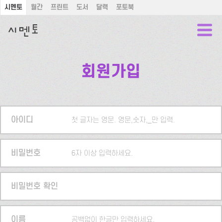
시멘토
월간
프린트
도서
달력
포토북
회원가입
아이디
첫 글자는 영문. 영문,숫자,_만 입력.
비밀번호
6자 이상 입력하세요.
비밀번호 확인
이름
공백없이 한글만 입력하세요.