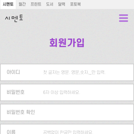
시멘토
월간
프린트
도서
달력
포토북
회원가입
아이디
첫 글자는 영문. 영문,숫자,_만 입력.
비밀번호
6자 이상 입력하세요.
비밀번호 확인
이름
공백없이 한글만 입력하세요.