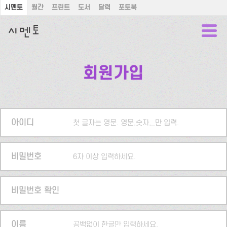
시멘토
월간
프린트
도서
달력
포토북
회원가입
아이디
첫 글자는 영문. 영문,숫자,_만 입력.
비밀번호
6자 이상 입력하세요.
비밀번호 확인
이름
공백없이 한글만 입력하세요.