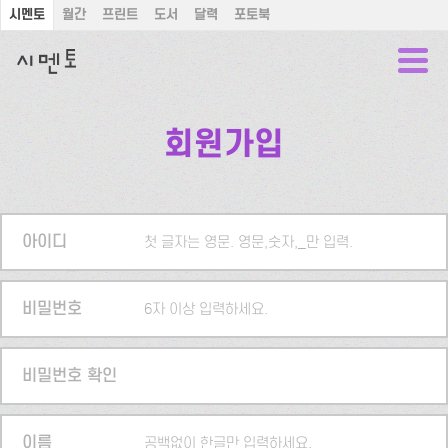
시멘토
월간
프린트
도서
달력
포토북
회원가입
아이디
첫 글자는 영문. 영문,숫자,_만 입력.
비밀번호
6자 이상 입력하세요.
비밀번호 확인
이름
공백없이 한글만 입력하세요.