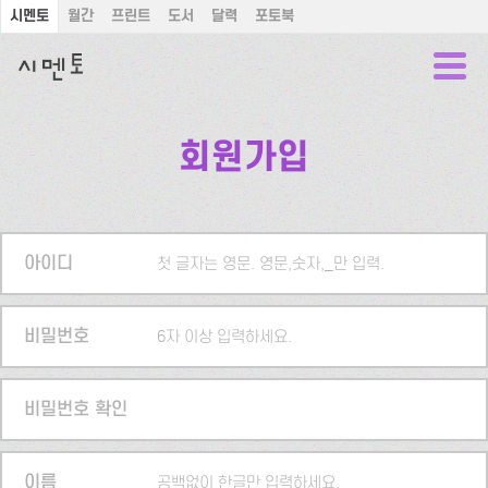
시멘토
월간
프린트
도서
달력
포토북
회원가입
아이디
첫 글자는 영문. 영문,숫자,_만 입력.
비밀번호
6자 이상 입력하세요.
비밀번호 확인
이름
공백없이 한글만 입력하세요.