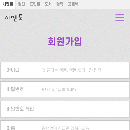
시멘토
월간
프린트
도서
달력
포토북
회원가입
아이디
첫 글자는 영문. 영문,숫자,_만 입력.
비밀번호
6자 이상 입력하세요.
비밀번호 확인
이름
공백없이 한글만 입력하세요.