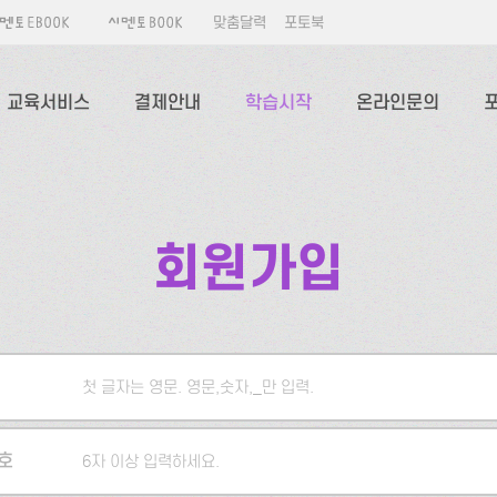
맞춤달력
포토북
교육서비스
결제안내
학습시작
온라인문의
회원가입
첫 글자는 영문. 영문,숫자,_만 입력.
5자 이상 입력하세요.
호
6자 이상 입력하세요.