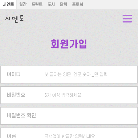
시멘토
월간
프린트
도서
달력
포토북
회원가입
아이디
첫 글자는 영문. 영문,숫자,_만 입력.
비밀번호
6자 이상 입력하세요.
비밀번호 확인
이름
공백없이 한글만 입력하세요.