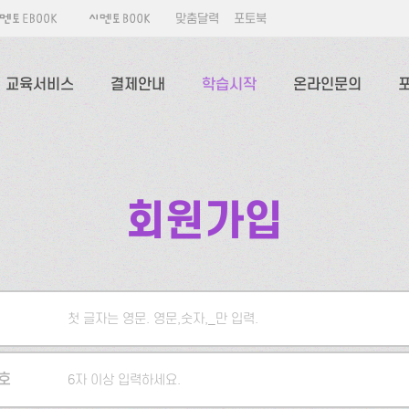
맞춤달력
포토북
교육서비스
결제안내
학습시작
온라인문의
회원가입
첫 글자는 영문. 영문,숫자,_만 입력.
5자 이상 입력하세요.
호
6자 이상 입력하세요.