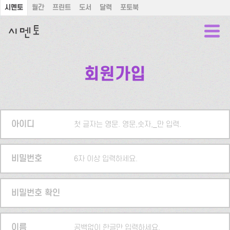
시멘토
월간
프린트
도서
달력
포토북
회원가입
아이디
첫 글자는 영문. 영문,숫자,_만 입력.
비밀번호
6자 이상 입력하세요.
비밀번호 확인
이름
공백없이 한글만 입력하세요.