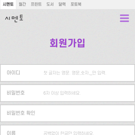
시멘토
월간
프린트
도서
달력
포토북
회원가입
아이디
첫 글자는 영문. 영문,숫자,_만 입력.
비밀번호
6자 이상 입력하세요.
비밀번호 확인
이름
공백없이 한글만 입력하세요.