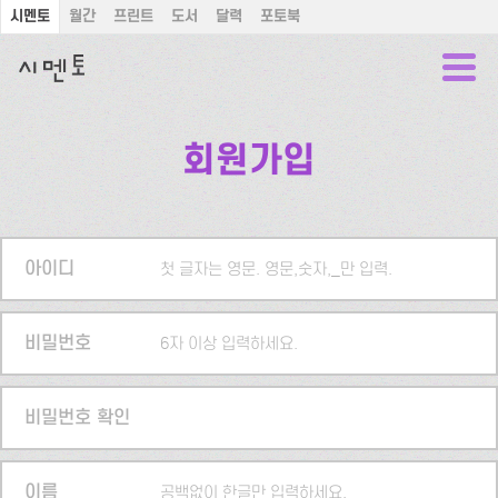
시멘토
월간
프린트
도서
달력
포토북
회원가입
아이디
첫 글자는 영문. 영문,숫자,_만 입력.
비밀번호
6자 이상 입력하세요.
비밀번호 확인
이름
공백없이 한글만 입력하세요.