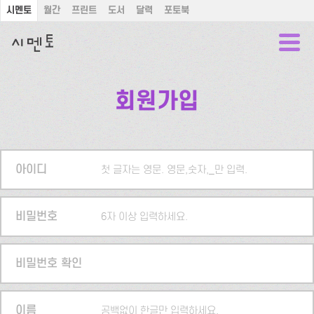
시멘토
월간
프린트
도서
달력
포토북
회원가입
아이디
첫 글자는 영문. 영문,숫자,_만 입력.
비밀번호
6자 이상 입력하세요.
비밀번호 확인
이름
공백없이 한글만 입력하세요.