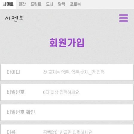
시멘토
월간
프린트
도서
달력
포토북
회원가입
아이디
첫 글자는 영문. 영문,숫자,_만 입력.
비밀번호
6자 이상 입력하세요.
비밀번호 확인
이름
공백없이 한글만 입력하세요.