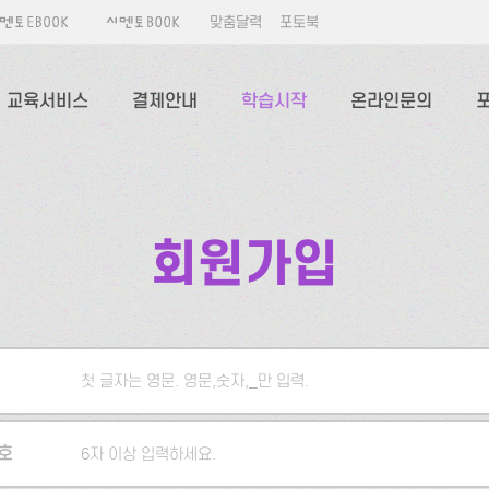
맞춤달력
포토북
교육서비스
결제안내
학습시작
온라인문의
회원가입
첫 글자는 영문. 영문,숫자,_만 입력.
5자 이상 입력하세요.
호
6자 이상 입력하세요.