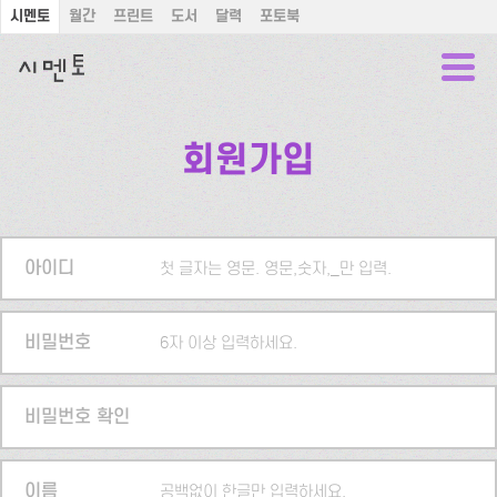
시멘토
월간
프린트
도서
달력
포토북
회원가입
아이디
첫 글자는 영문. 영문,숫자,_만 입력.
비밀번호
6자 이상 입력하세요.
비밀번호 확인
이름
공백없이 한글만 입력하세요.