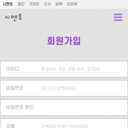
시멘토
월간
프린트
도서
달력
포토북
회원가입
아이디
첫 글자는 영문. 영문,숫자,_만 입력.
비밀번호
6자 이상 입력하세요.
비밀번호 확인
이름
공백없이 한글만 입력하세요.