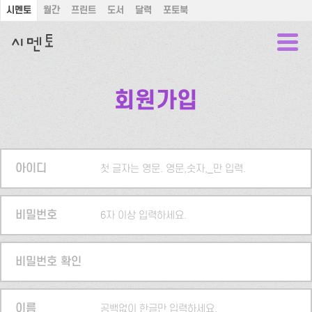
시멘토
월간
프린트
도서
달력
포토북
회원가입
아이디
첫 글자는 영문. 영문,숫자,_만 입력.
비밀번호
6자 이상 입력하세요.
비밀번호 확인
이름
공백없이 한글만 입력하세요.