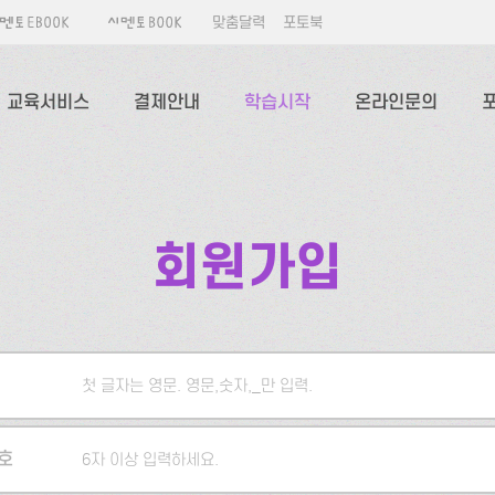
맞춤달력
포토북
교육서비스
결제안내
학습시작
온라인문의
회원가입
첫 글자는 영문. 영문,숫자,_만 입력.
5자 이상 입력하세요.
호
6자 이상 입력하세요.