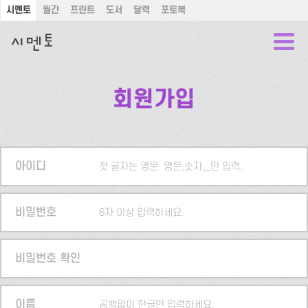
시멘토
월간
프린트
도서
달력
포토북
회원가입
아이디
첫 글자는 영문. 영문,숫자,_만 입력.
비밀번호
6자 이상 입력하세요.
비밀번호 확인
이름
공백없이 한글만 입력하세요.